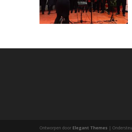
Ontworpen door
Elegant Themes
| Onderste