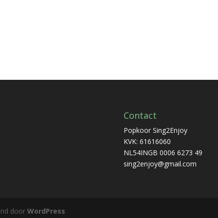
Contact
Popkoor Sing2Enjoy
KVK: 61616060
NL54INGB 0006 6273 49
sing2enjoy@gmail.com
und door
WordPress