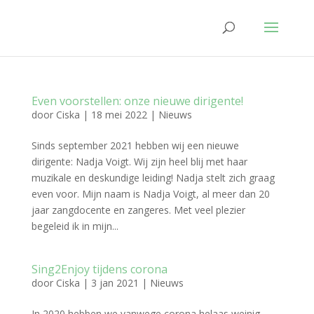
Even voorstellen: onze nieuwe dirigente!
door
Ciska
|
18 mei 2022
|
Nieuws
Sinds september 2021 hebben wij een nieuwe
dirigente: Nadja Voigt. Wij zijn heel blij met haar
muzikale en deskundige leiding! Nadja stelt zich graag
even voor. Mijn naam is Nadja Voigt, al meer dan 20
jaar zangdocente en zangeres. Met veel plezier
begeleid ik in mijn...
Sing2Enjoy tijdens corona
door
Ciska
|
3 jan 2021
|
Nieuws
In 2020 hebben we vanwege corona helaas weinig