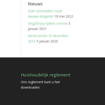
Nieuws
Even voorstellen: onze
nieuwe dirigente!
18 mei 2022
Sing2Enjoy tijdens corona
3
januari 2021
Kerstconcert 15 december
2019
3 januari 2020
Huishoudelijk reglement
Ons reglement kunt u
hier
downloaden.