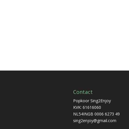
Contact
Popkoor Sing2Enjoy
KVK: 61616060
NL54INGB 0006 6273 49
sing2enjoy@gmail.com